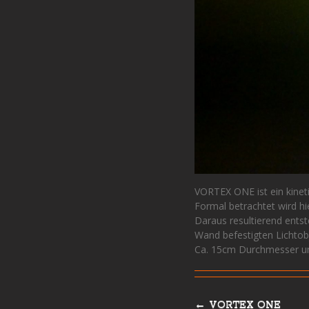
VORTEX ONE ist ein kineti
Formal betrachtet wird hi
Daraus resultierend ents
Wand befestigten Lichtobj
Ca. 15cm Durchmesser u
←
VORTEX ONE