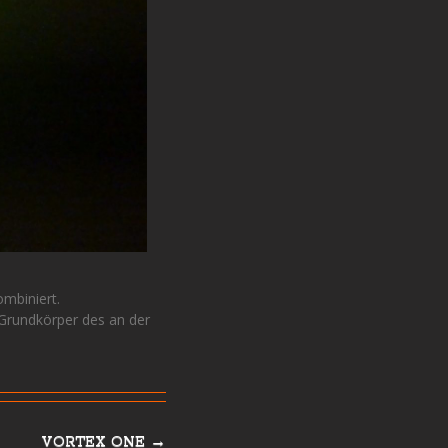
ombiniert.
 Grundkörper des an der
VORTEX ONE
→